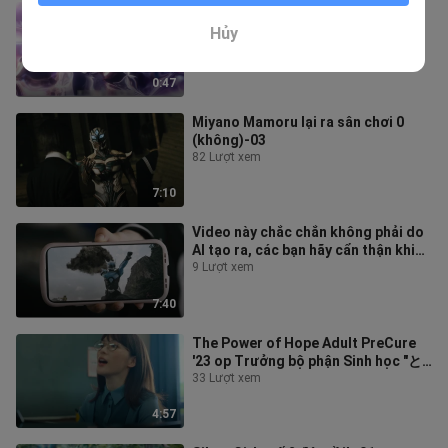
Giải mã ngôn ngữ Potorim
4 Lượt xem
Hủy
0:47
Miyano Mamoru lại ra sân chơi 0
(không)-03
82 Lượt xem
7:10
Video này chắc chắn không phải do
AI tạo ra, các bạn hãy cẩn thận khi
nhận dạng -01
9 Lượt xem
7:40
The Power of Hope Adult PreCure
'23 op Trưởng bộ phận Sinh học "と
きめき" MV
33 Lượt xem
4:57