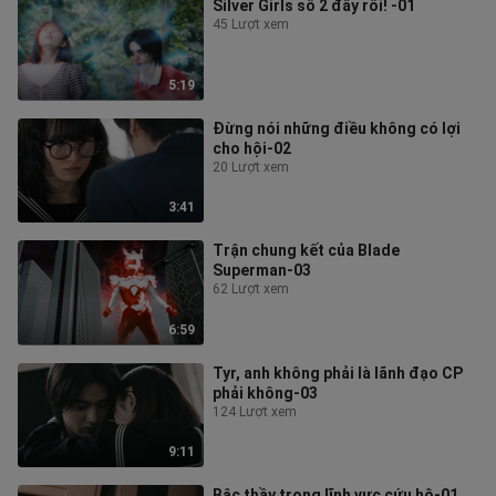
Silver Girls số 2 đây rồi! -01
45 Lượt xem
5:19
Đừng nói những điều không có lợi
cho hội-02
20 Lượt xem
3:41
Trận chung kết của Blade
Superman-03
62 Lượt xem
6:59
Tyr, anh không phải là lãnh đạo CP
phải không-03
124 Lượt xem
9:11
Bậc thầy trong lĩnh vực cứu hộ-01