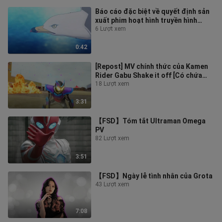
Báo cáo đặc biệt về quyết định sản
xuất phim hoạt hình truyền hình
"Summer Pockets"
6 Lượt xem
0:42
[Repost] MV chính thức của Kamen
Rider Gabu Shake it off [Có chứa
một số nội dung tiết lộ]
18 Lượt xem
3:31
【FSD】Tóm tắt Ultraman Omega
PV
82 Lượt xem
3:51
【FSD】Ngày lễ tình nhân của Grota
43 Lượt xem
7:08