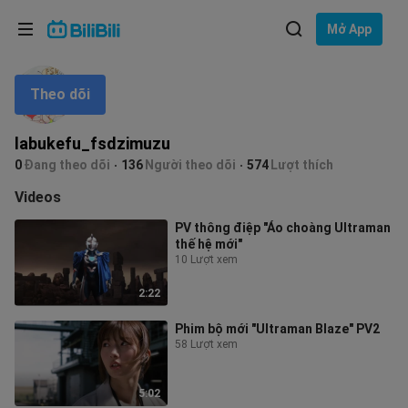
Lựa chọn ngôn ngữ
Mở App
English
Theo dõi
Ngôn ngữ: Tiếng Việt
ภาษาไทย
labukefu_fsdzimuzu
Đăng
0
Đang theo dõi
136
Người theo dõi
574
Lượt thích
Tiếng Việt
nhập
Videos
Bahasa Indonesia
PV thông điệp "Áo choàng Ultraman
thế hệ mới"
Bahasa Melayu
10 Lượt xem
2:22
Phim bộ mới "Ultraman Blaze" PV2
58 Lượt xem
5:02