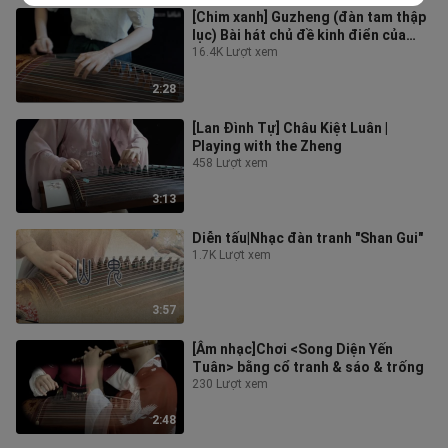
[Chim xanh] Guzheng (đàn tam thập
lục) Bài hát chủ đề kinh điển của
Naruto, siêu bỏng tay!
16.4K Lượt xem
2:28
[Lan Đình Tự] Châu Kiệt Luân |
Playing with the Zheng
458 Lượt xem
3:13
Diễn tấu|Nhạc đàn tranh "Shan Gui"
1.7K Lượt xem
3:57
[Âm nhạc]Chơi <Song Diện Yến
Tuân> bằng cổ tranh & sáo & trống
230 Lượt xem
2:48