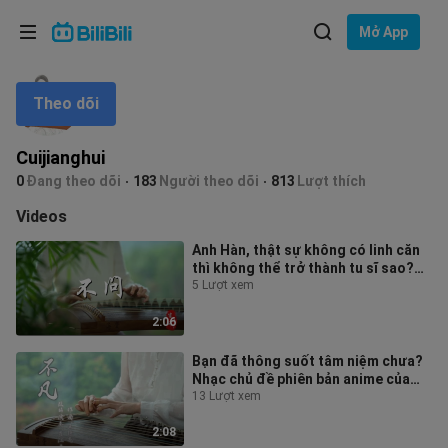
Lựa chọn ngôn ngữ
Mở App
English
Theo dõi
Ngôn ngữ: Tiếng Việt
ภาษาไทย
Cuijianghui
Đăng
0
Đang theo dõi
183
Người theo dõi
813
Lượt thích
Tiếng Việt
nhập
Videos
Bahasa Indonesia
Anh Hàn, thật sự không có linh căn
thì không thể trở thành tu sĩ sao?
Bahasa Melayu
Không hỏi ｜Phiên bản đàn tranh
5 Lượt xem
2:06
Bạn đã thông suốt tâm niệm chưa?
Nhạc chủ đề phiên bản anime của
"Phàm Nhân Tu Tiên Truyện"
13 Lượt xem
2:08