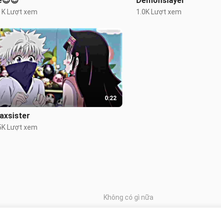
e😍😍
Demonslayer
1K Lượt xem
1.0K Lượt xem
0:22
uaxsister
5K Lượt xem
Không có gì nữa