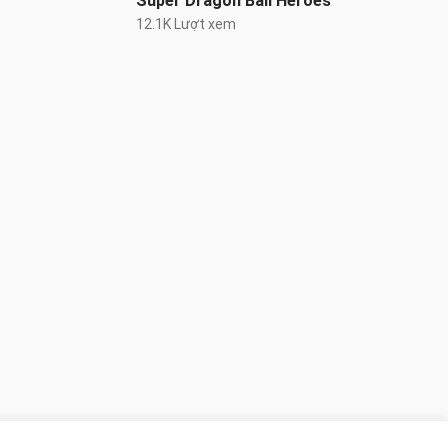
Super Dragon Ball Heroes
12.1K Lượt xem