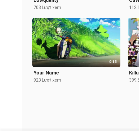
Lowquality
Cut
703 Lượt xem
112.
0:15
Your Name
Kill
923 Lượt xem
399.