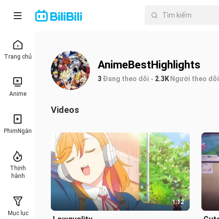
Trang chủ
AnimeBestHighlights
3
Đang theo dõi
2.3K
Người theo dõi
Anime
Videos
PhimNgắn
Thịnh
hành
1:12
Mục lục