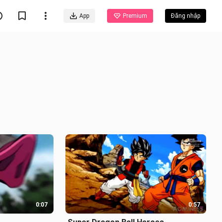
App
Premium
Đăng nhập
0:07
0:57