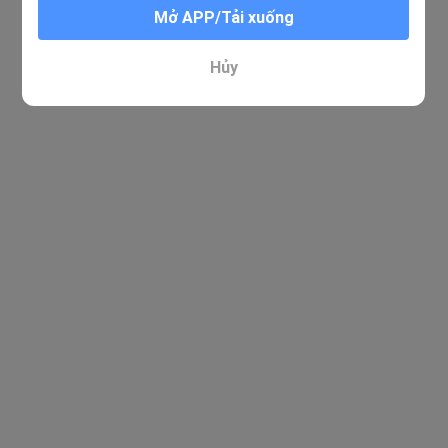
Mở APP/Tải xuống
Hủy