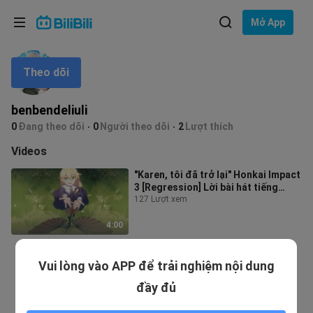
Lựa chọn ngôn ngữ
Mở App
English
Theo dõi
Ngôn ngữ: Tiếng Việt
ภาษาไทย
benbendeliuli
Đăng
0
Đang theo dõi
0
Người theo dõi
2
Lượt thích
Tiếng Việt
nhập
Videos
Bahasa Indonesia
"Karen, tôi đã trở lại" Honkai Impact
3 [Regression] Lời bài hát tiếng
Bahasa Melayu
Trung và những giọt nước mắt
127 Lượt xem
cover MAD / hỗn hợp cắt
4:00
Vui lòng vào APP để trải nghiệm nội dung
đầy đủ