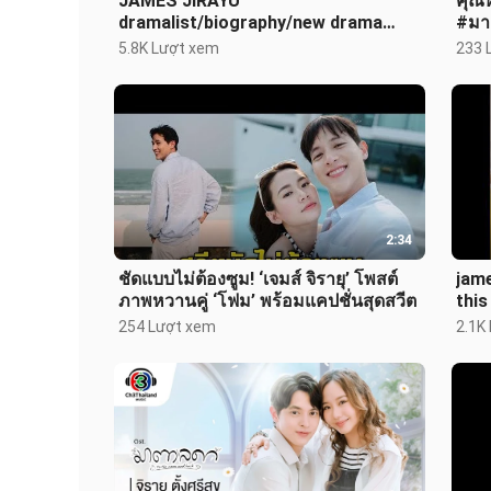
JAMES JIRAYU
คุณ
dramalist/biography/new drama
#มา
update
#เจม
5.8K Lượt xem
233 
2:34
ชัดแบบไม่ต้องซูม! ‘เจมส์ จิรายุ’ โพสต์
jame
ภาพหวานคู่ ‘โฟม’ พร้อมแคปชั่นสุดสวีต
this
#be
254 Lượt xem
2.1K