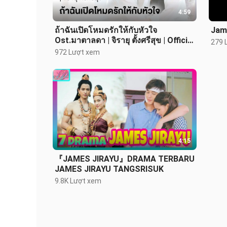
4:59
ถ้าฉันเปิดโหมดรักให้กับหัวใจ
Jame
Ost.มาตาลดา | จิรายุ ตั้งศรีสุข | Official
279 
MV
972 Lượt xem
4:15
『JAMES JIRAYU』DRAMA TERBARU
JAMES JIRAYU TANGSRISUK
9.8K Lượt xem