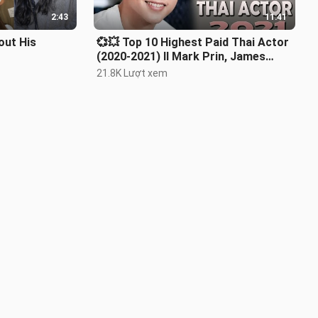
2:43
11:41
out His
💞💥 Top 10 Highest Paid Thai Actor
(2020-2021) ll Mark Prin, James
Jirayu ll Drama Se-ri 💞💥
21.8K Lượt xem