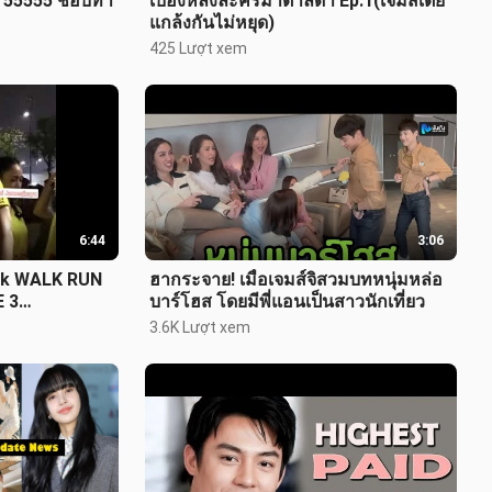
ง 55555 ชอบท่า
เบื้องหลังละครมาตาลดา Ep.1(เจมส์เต้ย
แกล้งกันไม่หยุด)
425 Lượt xem
6:44
3:06
suk WALK RUN
ฮากระจาย! เมื่อเจมส์จิสวมบทหนุ่มหล่อ
 3
บาร์โฮส โดยมีพี่แอนเป็นสาวนักเที่ยว
3.6K Lượt xem