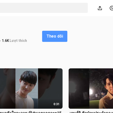
Theo dõi
1.6K
Lượt thích
0:31