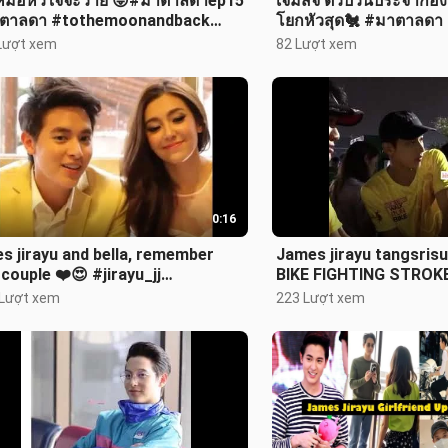
หมอหัวใจจะวาย 😝#มาตาลดาep15
เจมส์จิ ตัวป่วนประจำกอ
ตาลดา #tothemoonandback
โยกหัวสุด🐔 #มาตาลดา
ส์จิรายุ #เต้ยจรินทร์พร
Lượt xem
82 Lượt xem
0:16
s jirayu and bella, remember
James jirayu tangsri
 couple ❤️😍 #jirayu_jj
BIKE FIGHTING STROKE
llacampen
NOVEMBER 2019
 Lượt xem
223 Lượt xem