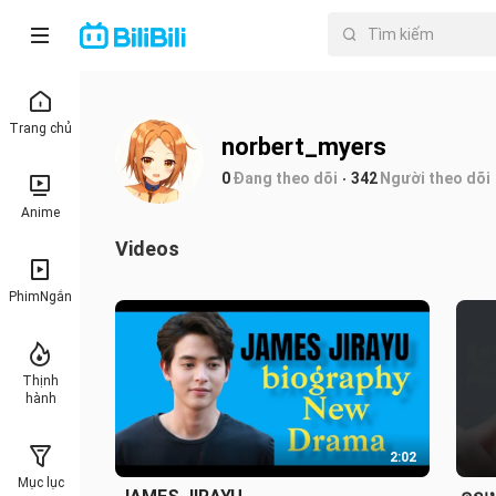
Trang chủ
norbert_myers
0
Đang theo dõi
342
Người theo dõi
Anime
Videos
PhimNgắn
Thịnh
hành
2:02
Mục lục