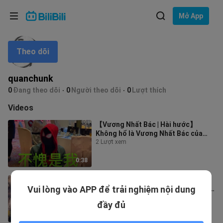
Lựa chọn ngôn ngữ
Mở App
English
Theo dõi
Ngôn ngữ: Tiếng Việt
ภาษาไทย
quanchunk
Đăng
0
Đang theo dõi
0
Người theo dõi
0
Lượt thích
Tiếng Việt
nhập
Videos
Bahasa Indonesia
【Vương Nhất Bác | Hài hước】
Không hổ là Vương Nhất Bác của
Bahasa Melayu
tôi!
2 Lượt xem
0:38
[Bojun Yixiao] Khiếu nại! Tôi đã kết
Vui lòng vào APP để trải nghiệm nội dung
nối với loạt phim Bo Xiao! ! ! Zai Zai
vs Baby! Món ăn nhẹ mới!
2 Lượt xem
đầy đủ
1:19