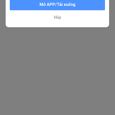
Mở APP/Tải xuống
Hủy