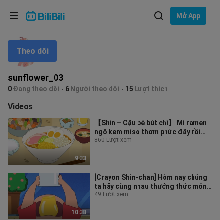
Lựa chọn ngôn ngữ
Mở App
English
Theo dõi
Ngôn ngữ: Tiếng Việt
ภาษาไทย
sunflower_03
Đăng
0
Đang theo dõi
6
Người theo dõi
15
Lượt thích
Tiếng Việt
nhập
Videos
Bahasa Indonesia
【Shin – Cậu bé bút chì】 Mì ramen
ngô kem miso thơm phức đây rồi～
Bahasa Melayu
Đồ chua điện tử hôm nay đã lên
860 Lượt xem
sóng
9:33
[Crayon Shin-chan] Hôm nay chúng
ta hãy cùng nhau thưởng thức món
pudding siêu cao cấp và sang trọng
49 Lượt xem
10:38