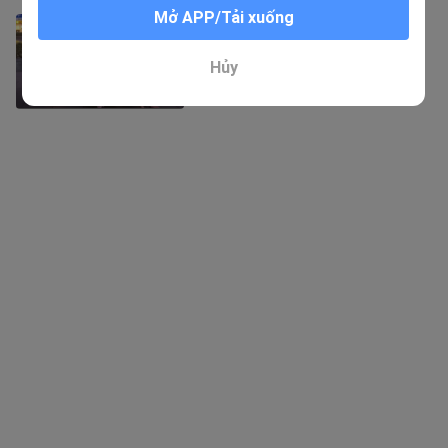
Mở APP/Tải xuống
Khoảnh Khắc Vô Cùng Nhọ Của Con
Người!
37 Lượt xem
Hủy
2:57