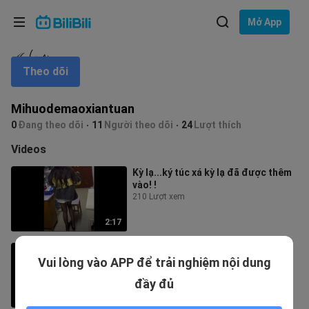
Lựa chọn ngôn ngữ
Mở App
English
Theo dõi
Ngôn ngữ: Tiếng Việt
ภาษาไทย
Mihuodemaoxiantuan
Đăng
0
Đang theo dõi
11
Người theo dõi
24
Lượt thích
Tiếng Việt
nhập
Videos
Bahasa Indonesia
Kỳ lạ...ký túc xá kỳ lạ đã được thêm
vào! !
Bahasa Melayu
210 Lượt xem
2:17
Tổn thương không nặng, độ nhục
Vui lòng vào APP để trải nghiệm nội dung
nhã cực cao.
2.0K Lượt xem
đầy đủ
2:34