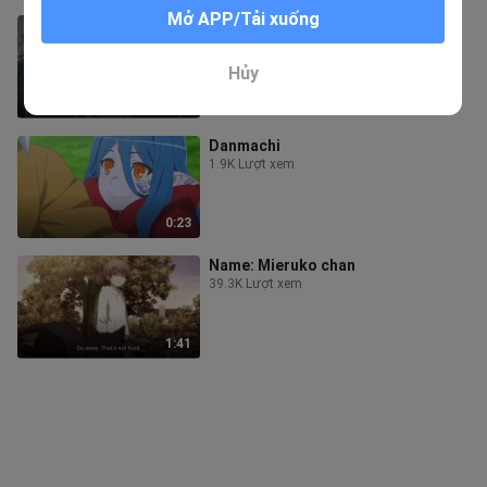
Mở APP/Tải xuống
We keep silent and ignore.
4.4K Lượt xem
Hủy
1:01
Danmachi
1.9K Lượt xem
0:23
Name: Mieruko chan
39.3K Lượt xem
1:41