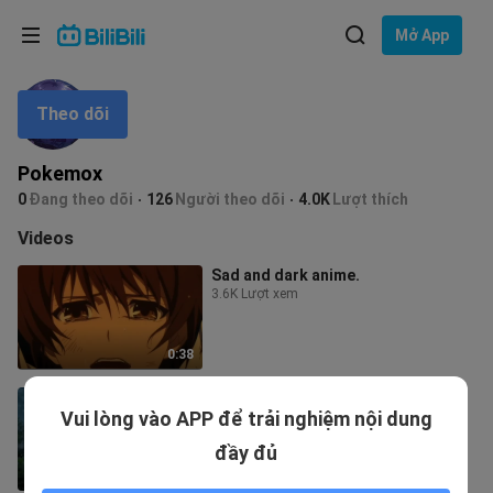
Lựa chọn ngôn ngữ
Mở App
English
Theo dõi
Ngôn ngữ: Tiếng Việt
ภาษาไทย
Pokemox
Đăng
0
Đang theo dõi
126
Người theo dõi
4.0K
Lượt thích
Tiếng Việt
nhập
Videos
Bahasa Indonesia
Sad and dark anime.
3.6K Lượt xem
Bahasa Melayu
0:38
Anime Sad moments😢
Vui lòng vào APP để trải nghiệm nội dung
3.3K Lượt xem
đầy đủ
0:26