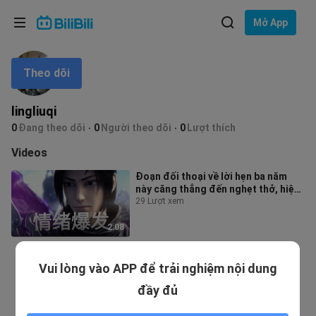
Lựa chọn ngôn ngữ
Mở App
English
Theo dõi
Ngôn ngữ: Tiếng Việt
ภาษาไทย
lingliuqi
Đăng
0
Đang theo dõi
0
Người theo dõi
0
Lượt thích
Tiếng Việt
nhập
Videos
Bahasa Indonesia
Đoạn đối thoại về lời hẹn ba năm
này căng thẳng đến nghẹt thở, hiện
Bahasa Melayu
tại vẫn là số một trong lòng tôi
29 Lượt xem
2:08
Vui lòng vào APP để trải nghiệm nội dung
đầy đủ