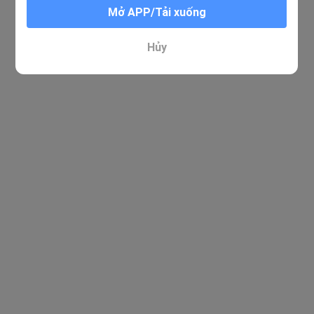
Mở APP/Tải xuống
Hủy