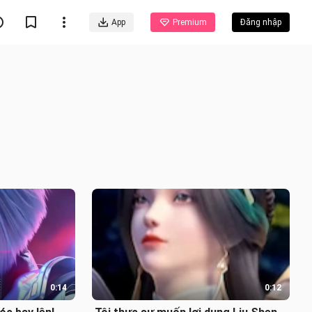
App
Premium
Đăng nhập
0:14
0:12