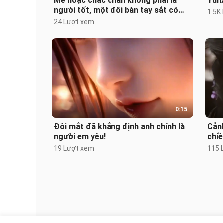
Mê hoặc chắc chắn không phải là
Yun
người tốt, một đôi bàn tay sắt có
1.5K
thể bộc phát sức công kích đáng sợ
24 Lượt xem
0:15
Đôi mắt đã khẳng định anh chính là
Cản
người em yêu!
chiề
mẹ
19 Lượt xem
115 