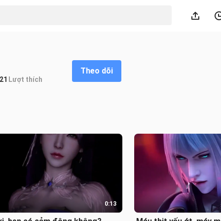
Theo dõi
21
Lượt thích
0:13