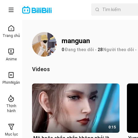
Trang chủ
manguan
0
Đang theo dõi
28
Người theo dõi
Anime
Videos
PhimNgắn
Thịnh
hành
0:15
Mục lục