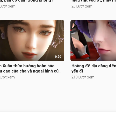
xi, bạn có cảm động không?
Máu thịt yếu ớt, máy m
 Lượt xem
26 Lượt xem
0:20
h Xuân thừa hưởng hoàn hảo
Hoàng đế dịu dàng đến
u cao của cha và ngoại hình của
yếu đi
Lượt xem
213 Lượt xem
Không có gì nữa