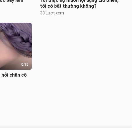
óc bay lên!
Tôi thực sự muốn lợi dụng Liu Shen,
tôi có bất thường không?
38 Lượt xem
0:15
 nỗi chân cô