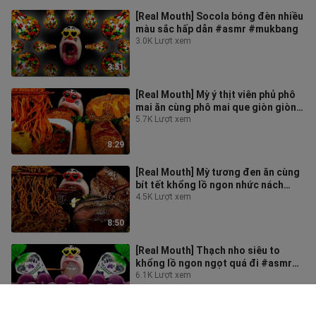
[Real Mouth] Socola bóng đèn nhiều
màu sắc hấp dẫn #asmr #mukbang
3.0K Lượt xem
3:51
[Real Mouth] Mỳ ý thịt viên phủ phô
mai ăn cùng phô mai que giòn giòn,
ngậy ngậy #asmr #mukbang
5.7K Lượt xem
8:29
[Real Mouth] Mỳ tương đen ăn cùng
bít tết khổng lồ ngon nhức nách
#asmr #mukbang
4.5K Lượt xem
8:50
[Real Mouth] Thạch nho siêu to
khổng lồ ngon ngọt quá đi #asmr
#mukbang
6.1K Lượt xem
2:54