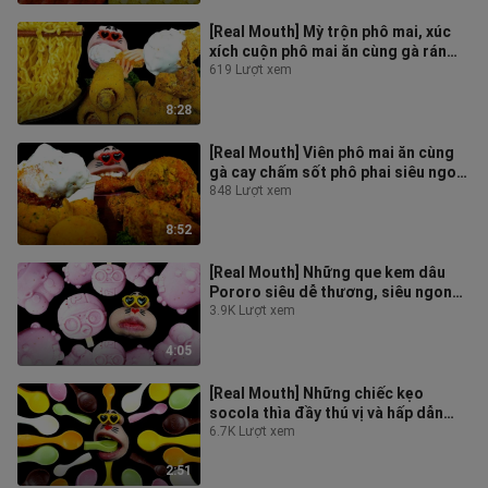
[Real Mouth] Mỳ trộn phô mai, xúc
xích cuộn phô mai ăn cùng gà rán
phô mai ngậy ngậy #asmr
619 Lượt xem
#mukbang
8:28
[Real Mouth] Viên phô mai ăn cùng
gà cay chấm sốt phô phai siêu ngon,
siêu ngậy #asmr #mukbang
848 Lượt xem
8:52
[Real Mouth] Những que kem dâu
Pororo siêu dễ thương, siêu ngon
miệng #asmr #mukbang
3.9K Lượt xem
4:05
[Real Mouth] Những chiếc kẹo
socola thìa đầy thú vị và hấp dẫn
#asmr #mukbang
6.7K Lượt xem
2:51