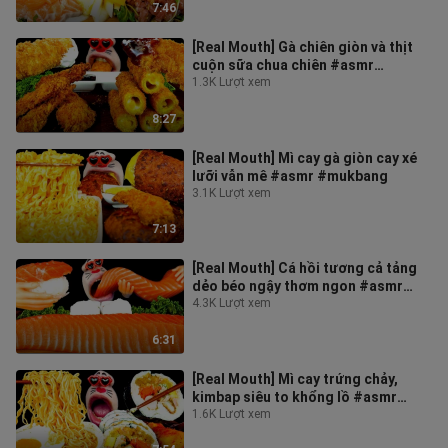
7:46
[Real Mouth] Gà chiên giòn và thịt
cuộn sữa chua chiên #asmr
#mukbang
1.3K Lượt xem
8:27
[Real Mouth] Mì cay gà giòn cay xé
lưỡi vẫn mê #asmr #mukbang
3.1K Lượt xem
7:13
[Real Mouth] Cá hồi tương cả tảng
dẻo béo ngậy thơm ngon #asmr
#mukbang
4.3K Lượt xem
6:31
[Real Mouth] Mì cay trứng chảy,
kimbap siêu to khổng lồ #asmr
#mukbang
1.6K Lượt xem