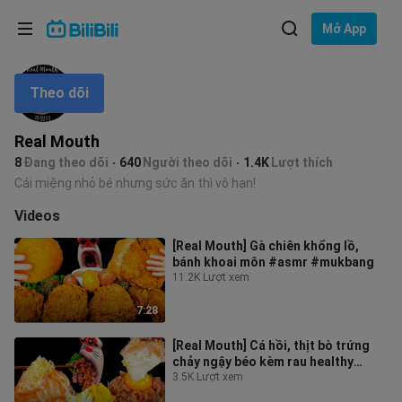
Lựa chọn ngôn ngữ
Mở App
English
Theo dõi
Ngôn ngữ: Tiếng Việt
ภาษาไทย
Real Mouth
Đăng
8
Đang theo dõi
640
Người theo dõi
1.4K
Lượt thích
Tiếng Việt
nhập
Cái miệng nhỏ bé nhưng sức ăn thì vô hạn!
Bahasa Indonesia
Videos
[Real Mouth] Gà chiên khổng lồ,
Bahasa Melayu
bánh khoai môn #asmr #mukbang
11.2K Lượt xem
7:28
[Real Mouth] Cá hồi, thịt bò trứng
chảy ngậy béo kèm rau healthy
#asmr #mukbang
3.5K Lượt xem