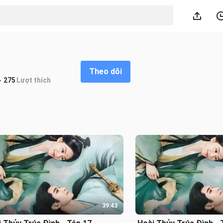
Theo dõi
275
Lượt thích
39:43