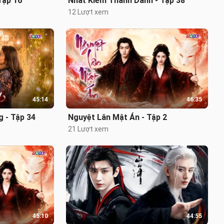
Tập 16
Nhất Kiếm Thành Danh - Tập 38
12 Lượt xem
45:14
46:35
 - Tập 34
Nguyệt Lân Mật Án - Tập 2
21 Lượt xem
45:10
44:55