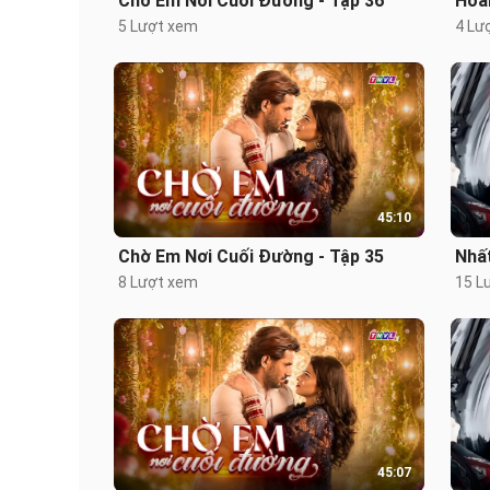
Chờ Em Nơi Cuối Đường - Tập 36
Hoài
5 Lượt xem
4 Lư
45:10
Chờ Em Nơi Cuối Đường - Tập 35
Nhấ
8 Lượt xem
15 L
45:07