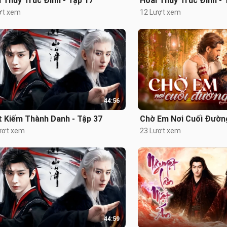
 Thủy Trúc Đình - Tập 17
Hoài Thủy Trúc Đình - 
ợt xem
12 Lượt xem
44:56
t Kiếm Thành Danh - Tập 37
Chờ Em Nơi Cuối Đường
ượt xem
23 Lượt xem
44:59