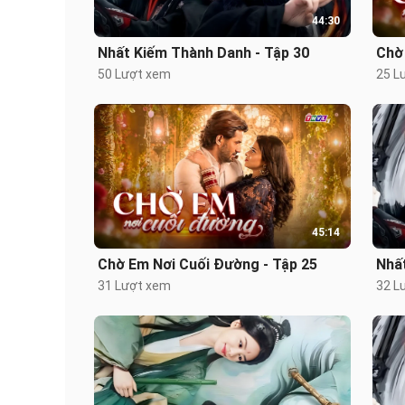
44:30
Nhất Kiếm Thành Danh - Tập 30
Chờ
50 Lượt xem
25 L
45:14
Chờ Em Nơi Cuối Đường - Tập 25
Nhấ
31 Lượt xem
32 L