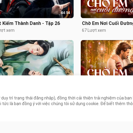
44:54
t Kiếm Thành Danh - Tập 26
Chờ Em Nơi Cuối Đường
ượt xem
67 Lượt xem
39:07
 Thủy Trúc Đình - Tập 10
Chờ Em Nơi Cuối Đường
 duy trì trạng thái đăng nhập), đồng thời cải thiện trải nghiệm của bạ
ượt xem
39 Lượt xem
ức là bạn đồng ý với việc chúng tôi sử dụng cookie. Để biết thêm thông