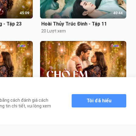
45:09
40:44
 - Tập 23
Hoài Thủy Trúc Đình - Tập 11
20 Lượt xem
45:06
45:16
 - Tập 22
Chờ Em Nơi Cuối Đường - Tập 21
Tôi đã hiểu
n bằng cách đánh giá cách
73 Lượt xem
 tin chi tiết, vui lòng xem