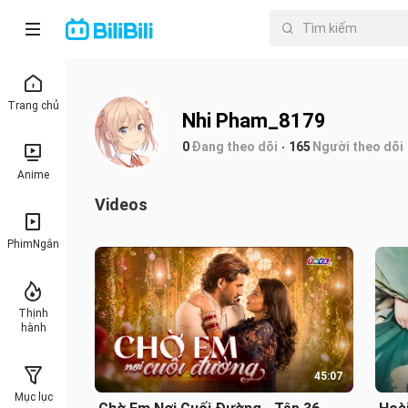
Trang chủ
Nhi Pham_8179
0
Đang theo dõi
165
Người theo dõi
Anime
Videos
PhimNgắn
Thịnh
hành
45:07
Mục lục