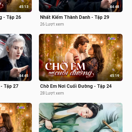
45:13
44:48
 - Tập 26
Nhất Kiếm Thành Danh - Tập 29
26 Lượt xem
44:45
45:19
- Tập 27
Chờ Em Nơi Cuối Đường - Tập 24
28 Lượt xem