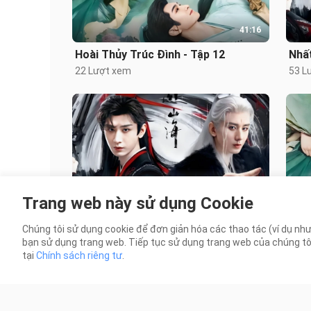
41:16
Hoài Thủy Trúc Đình - Tập 12
Nhấ
22 Lượt xem
53 L
44:14
Trang web này sử dụng Cookie
Nhất Kiếm Thành Danh - Tập 25
Hoài
Chúng tôi sử dụng cookie để đơn giản hóa các thao tác (ví dụ như
32 Lượt xem
18 L
bạn sử dụng trang web. Tiếp tục sử dụng trang web của chúng tôi t
tại
Chính sách riêng tư
.