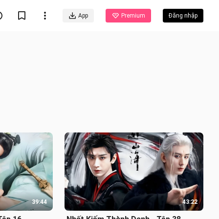
App
Premium
Đăng nhập
39:44
43:22