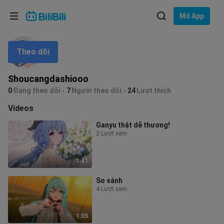
Lựa chọn ngôn ngữ
Mở App
English
Theo dõi
Ngôn ngữ: Tiếng Việt
ภาษาไทย
Shoucangdashiooo
Đăng
0
Đang theo dõi
7
Người theo dõi
24
Lượt thích
Tiếng Việt
nhập
Videos
Bahasa Indonesia
Ganyu thật dễ thương!
2 Lượt xem
Bahasa Melayu
1:41
So sánh
4 Lượt xem
1:05