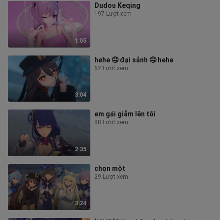
Dudou Keqing
197 Lượt xem
1:05
hehe 🤤 đại sảnh 🤤 hehe
62 Lượt xem
3:04
em gái giẫm lên tôi
88 Lượt xem
2:35
chọn một
29 Lượt xem
3:24