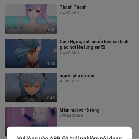
Thanh Thanh
3 Lượt xem
1:08
Cam Ngọc, anh muốn kéo cái bình
giác hơi lên lưng em🥰
1 Lượt xem
1:06
người phụ nữ xấu
4 Lượt xem
0:45
Mềm mại và rõ ràng
300 Lượt xem
1:08
Vui lòng vào APP để trải nghiệm nội dung