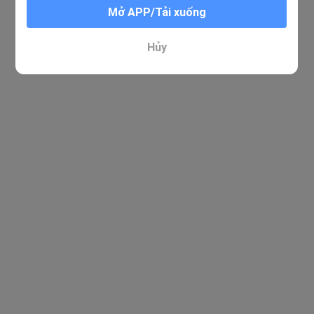
Mở APP/Tải xuống
Hủy