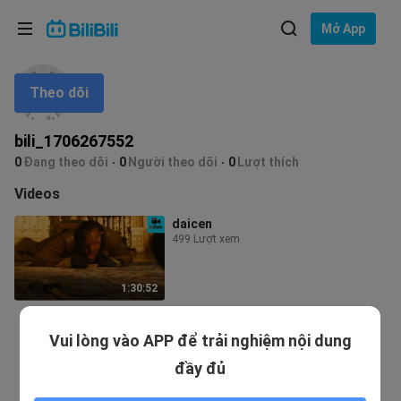
Lựa chọn ngôn ngữ
Mở App
English
Theo dõi
Ngôn ngữ: Tiếng Việt
ภาษาไทย
bili_1706267552
Đăng
0
Đang theo dõi
0
Người theo dõi
0
Lượt thích
Tiếng Việt
nhập
Videos
Bahasa Indonesia
daicen
499 Lượt xem
Bahasa Melayu
1:30:52
Vui lòng vào APP để trải nghiệm nội dung
đầy đủ