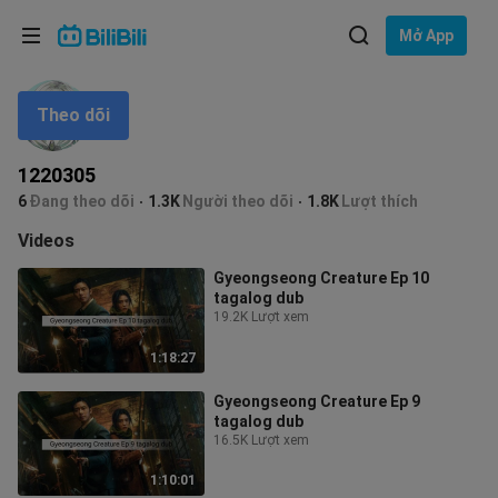
Lựa chọn ngôn ngữ
Mở App
English
Theo dõi
Ngôn ngữ: Tiếng Việt
ภาษาไทย
1220305
Đăng
6
Đang theo dõi
1.3K
Người theo dõi
1.8K
Lượt thích
Tiếng Việt
nhập
Videos
Bahasa Indonesia
Gyeongseong Creature Ep 10
tagalog dub
Bahasa Melayu
19.2K Lượt xem
1:18:27
Gyeongseong Creature Ep 9
tagalog dub
16.5K Lượt xem
1:10:01