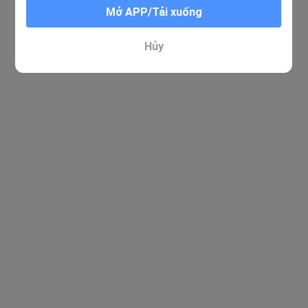
Mở APP/Tải xuống
Hủy