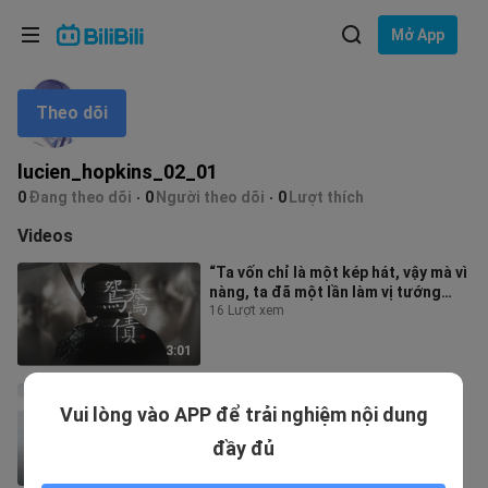
Lựa chọn ngôn ngữ
Mở App
English
Theo dõi
Ngôn ngữ: Tiếng Việt
ภาษาไทย
lucien_hopkins_02_01
Đăng
0
Đang theo dõi
0
Người theo dõi
0
Lượt thích
Tiếng Việt
nhập
Videos
Bahasa Indonesia
“Ta vốn chỉ là một kép hát, vậy mà vì
nàng, ta đã một lần làm vị tướng
Bahasa Melayu
quân chân chính” 【Giấy cưới 2
16 Lượt xem
3:01
[Mã Thiên Vũ·Bí Mật Tam Quốc] Lưu
Vui lòng vào APP để trải nghiệm nội dung
Bình Đài Từ Hương||Lời Tự Thú Của
Một Vị Hoàng Đế Thất Thế
9 Lượt xem
đầy đủ
5:19