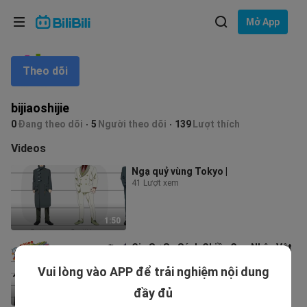
Lựa chọn ngôn ngữ
Mở App
English
Theo dõi
Ngôn ngữ: Tiếng Việt
ภาษาไทย
bijiaoshijie
Đăng
0
Đang theo dõi
5
Người theo dõi
139
Lượt thích
Tiếng Việt
nhập
Videos
Bahasa Indonesia
Ngạ quỷ vùng Tokyo |
41 Lượt xem
Bahasa Melayu
1:50
Gia Sư So Sánh Chiều Cao Nhân Vật
32 Lượt xem
Vui lòng vào APP để trải nghiệm nội dung
đầy đủ
2:05