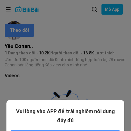
Lựa chọn ngôn ngữ
Mở App
English
Theo dõi
Ngôn ngữ: Tiếng Việt
ภาษาไทย
Yêu Conan..
Đăng
1
Đang theo dõi
10.2K
Người theo dõi
16.8K
Lượt thích
Tiếng Việt
nhập
Ước đc 10K người theo dõi Kênh mình tổng hợp toàn bộ 28 movie
Conan bản lồng tiếng Kéo view cho mình nhé
Bahasa Indonesia
Videos
Bahasa Melayu
Vui lòng vào APP để trải nghiệm nội dung
đầy đủ