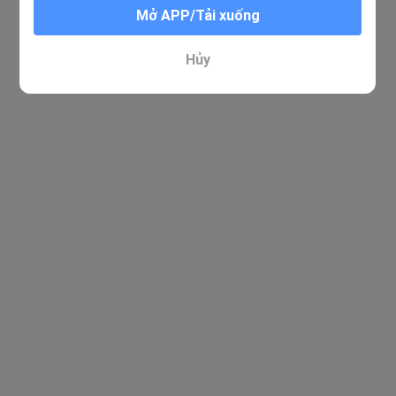
Mở APP/Tải xuống
Hủy
Xin lỗi. Không tìm thấy kết quả nào phù hợp