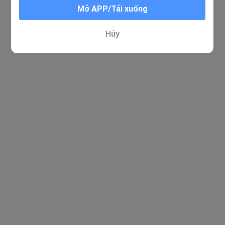
Mở APP/Tải xuống
Xin lỗi. Không tìm thấy kết quả nào phù hợp
Hủy