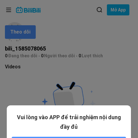
Lựa chọn ngôn ngữ
Mở App
English
Theo dõi
Ngôn ngữ: Tiếng Việt
ภาษาไทย
bili_1585078065
Đăng
0
Đang theo dõi
0
Người theo dõi
0
Lượt thích
Tiếng Việt
nhập
Videos
Bahasa Indonesia
Bahasa Melayu
Vui lòng vào APP để trải nghiệm nội dung
đầy đủ