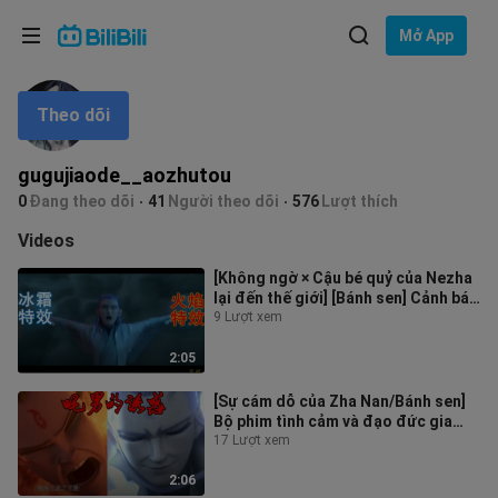
Lựa chọn ngôn ngữ
Mở App
English
Theo dõi
Ngôn ngữ: Tiếng Việt
ภาษาไทย
gugujiaode__aozhutou
Đăng
0
Đang theo dõi
41
Người theo dõi
576
Lượt thích
Tiếng Việt
nhập
Videos
Bahasa Indonesia
[Không ngờ × Cậu bé quỷ của Nezha
lại đến thế giới] [Bánh sen] Cảnh báo
Bahasa Melayu
điêu khắc cát chương võ thuậ
9 Lượt xem
2:05
[Sự cám dỗ của Zha Nan/Bánh sen]
Bộ phim tình cảm và đạo đức gia
đình hay nhất trong năm
17 Lượt xem
2:06