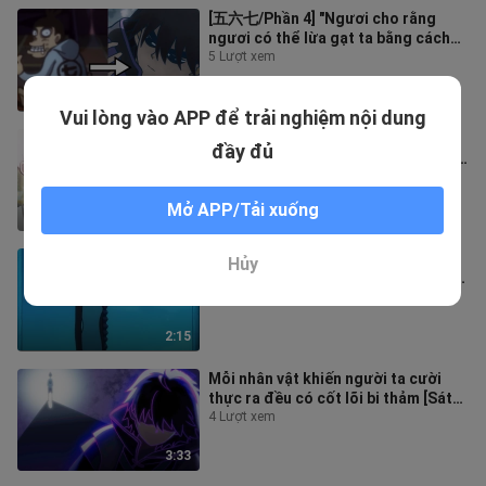
[五六七/Phần 4] "Ngươi cho rằng
ngươi có thể lừa gạt ta bằng cách
giả làm một người đàn ông xấu xí
5 Lượt xem
sao?
1:10
Vui lòng vào APP để trải nghiệm nội dung
"Tôi đã tìm kiếm tung tích của bạn
đầy đủ
trong thế giới thịnh vượng ba ngàn,
nhưng tôi không tìm thấy gì"
31 Lượt xem
Mở APP/Tải xuống
3:05
[Wu Liuqi/Season 4] So sánh giọng
Hủy
cũ và giọng mới của Qingfeng, pháp
sư không mắt cho rằng cuối cùng
2 Lượt xem
2:15
Mỗi nhân vật khiến người ta cười
thực ra đều có cốt lõi bi thảm [Sát
thủ Wu Liuqi/High Burning Point
4 Lượt xem
3:33