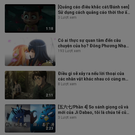
[Quảng cáo điêu khắc cát/Bánh sen]
Sử dụng cách quảng cáo thời thơ ấu
để mở "Nezha: Cậu bé ác quỷ đế
3 Lượt xem
1:18
Có ai thực sự quan tâm đến câu
chuyện của họ? Đông Phương Nhạc
sẽ không gả cho công chúa Ma
193 Lượt xem
Ngọc Vươ
1:20
Điều gì sẽ xảy ra nếu lời thoại của
các nhân vật khác nhau có cùng một
diễn viên lồng tiếng được hoá
8 Lượt xem
2:11
[五六七/Phần 4] So sánh giọng cũ và
mới của Ji Dabao, tôi là chúa tể của
gei
3 Lượt xem
2:23