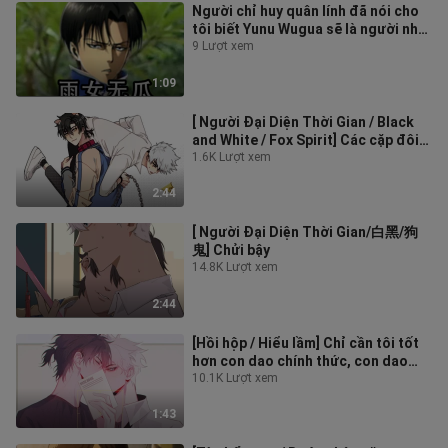
Người chỉ huy quân lính đã nói cho
tôi biết Yunu Wugua sẽ là người như
thế nào [Balala Xiaomoxian ×
9 Lượt xem
1:09
[ Người Đại Diện Thời Gian / Black
and White / Fox Spirit] Các cặp đôi
đang chơi
1.6K Lượt xem
2:44
[ Người Đại Diện Thời Gian/白黑/狗
鬼] Chửi bậy
14.8K Lượt xem
2:44
[Hồi hộp / Hiểu lầm] Chỉ cần tôi tốt
hơn con dao chính thức, con dao
chính thức sẽ không chạm tới tôi!
10.1K Lượt xem
(Người Đại Diện Thời Gian)
1:43