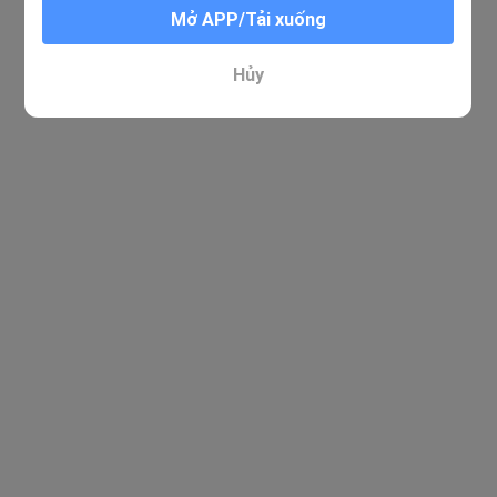
Mở APP/Tải xuống
Hủy