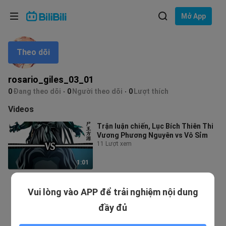
Lựa chọn ngôn ngữ
Mở App
English
Theo dõi
Ngôn ngữ: Tiếng Việt
ภาษาไทย
rosario_giles_03_01
Đăng
0
Đang theo dõi
0
Người theo dõi
0
Lượt thích
Tiếng Việt
nhập
Videos
Bahasa Indonesia
Trận luận chiến, Lục Bích Thiên Thi
Vương Phương Nguyên vs Vô Sỉm
Bahasa Melayu
11 Lượt xem
1:01
Vui lòng vào APP để trải nghiệm nội dung
đầy đủ