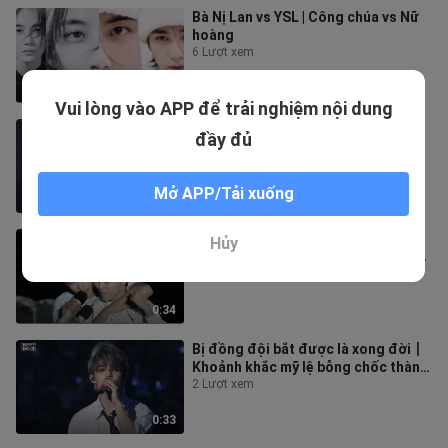
Bà Nị Lan vs YSL | Công chúa vs Nữ
hoàng
6 Lượt xem
0:18
Vui lòng vào APP để trải nghiệm nội dung
【4K vietsub】Đúng là độ tuổi biết
đầy đủ
quyến rũ người khác – crazy in love |
Cuối cùng cũng tìm được phiên
53 Lượt xem
Mở APP/Tải xuống
3:57
“Ngày tận thế của Tiểu Boo” — Bị
Hủy
chó lớn nhào tới làm giật mình, lại bị
rái cá và gấu Bắc Cực “đánh
6 Lượt xem
0:34
Bị đồng đội bắt được là xong đời丨
Khoảnh khắc mỹ lệ bỗng chốc thành
khoảnh khắc hài hước
2 Lượt xem
0:33