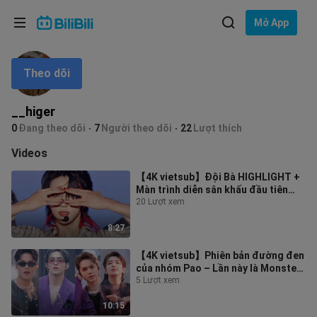
Lựa chọn ngôn ngữ
Mở App
English
Theo dõi
Ngôn ngữ: Tiếng Việt
ภาษาไทย
__higer
Đăng
0
Đang theo dõi
7
Người theo dõi
22
Lượt thích
Tiếng Việt
nhập
Videos
Bahasa Indonesia
【4K vietsub】Đội Bà HIGHLIGHT +
Màn trình diễn sân khấu đầu tiên
Bahasa Melayu
của I Don't Understand But I Luv U丨
20 Lượt xem
2
8:27
【4K vietsub】Phiên bản đường đen
của nhóm Pao – Lần này là Monster,
Choi Seung-cheol à, cậu cười ngọt
5 Lượt xem
10:15