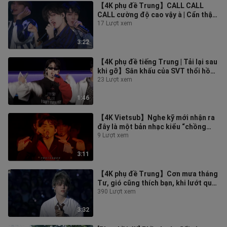
【4K phụ đề Trung】CALL CALL
CALL cường độ cao vậy à | Cẩn thận
đừng nhầm lẫn, phần PP mở đầu là
17 Lượt xem
của J
3:22
【4K phụ đề tiếng Trung | Tải lại sau
khi gỡ】Sân khấu của SVT thổi hồn
mới vào ca khúc | Lần đầu xem
23 Lượt xem
1:46
【4K Vietsub】Nghe kỹ mới nhận ra
đây là một bản nhạc kiểu “chồng
hờn dỗi” | Đoạn “du du du” cực kỳ xu
9 Lượt xem
3:11
【4K phụ đề Trung】Cơn mưa tháng
Tư, gió cũng thích bạn, khi lướt qua
bạn thật dịu dàng đặc biệt, gió
390 Lượt xem
3:32