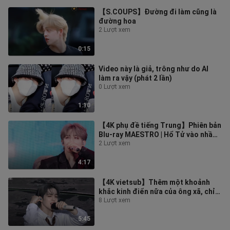
【S.COUPS】Đường đi làm cũng là
đường hoa
2 Lượt xem
0:15
Video này là giả, trông như do AI
làm ra vậy (phát 2 lần)
0 Lượt xem
1:10
【4K phụ đề tiếng Trung】Phiên bản
Blu-ray MAESTRO | Hổ Tử vào nhầm
cảnh, cả đoàn nín cười ở trường qu
2 Lượt xem
4:17
【4K vietsub】Thêm một khoảnh
khắc kinh điển nữa của ông xã, chỉ
yêu cái chất “sư tử” này; cuối cùng b
8 Lượt xem
5:45