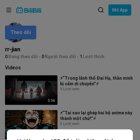
Lựa chọn ngôn ngữ
Mở App
English
Theo dõi
Ngôn ngữ: Tiếng Việt
ภาษาไทย
rr-jian
Đăng
0
Đang theo dõi
0
Người theo dõi
1
Lượt thích
Tiếng Việt
nhập
Videos
Bahasa Indonesia
⚡“Trong lãnh thổ Đại Hạ, thần minh
bị cấm di chuyển”⚡
Bahasa Melayu
9 Lượt xem
3:36
⚡“Tại sao lại ghép hai bộ anime này
thành một chứ!”⚡
5 Lượt xem
1:28