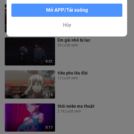
Sau khi huấn luyện đặc biệt, bạn sẽ
Mở APP/Tải xuống
có một chiếc mặt nạ đặc biệt
8 Lượt xem
Hủy
0:19
Em gái nhỏ bị lạc
20 Lượt xem
0:21
tiều phu lâu đài
12 Lượt xem
0:14
thôi miên ma thuật
2.1K Lượt xem
0:17