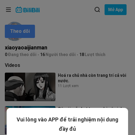
Lựa chọn ngôn ngữ
Mở App
English
Theo dõi
Ngôn ngữ: Tiếng Việt
ภาษาไทย
xiaoyaoaijianman
Đăng
0
Đang theo dõi
16
Người theo dõi
18
Lượt thích
Tiếng Việt
nhập
Videos
Bahasa Indonesia
Hoá ra chủ nhà còn trang trí cả vòi
nước.
Bahasa Melayu
11 Lượt xem
0:15
Cô gái mắc kẹt trong nhà vệ sinh
nam
Vui lòng vào APP để trải nghiệm nội dung
55 Lượt xem
đầy đủ
0:18