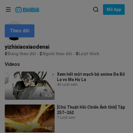
Lựa chọn ngôn ngữ
Mở App
English
Theo dõi
Ngôn ngữ: Tiếng Việt
ภาษาไทย
yizhixiaoxiaodenai
Đăng
0
Đang theo dõi
2
Người theo dõi
0
Lượt thích
Tiếng Việt
nhập
Videos
Bahasa Indonesia
Xem hết một mạch bộ anime Đa Bố
La vs Ma Hư La
Bahasa Melayu
49 Lượt xem
8:29
[Chú Thuật Hồi Chiến Ảnh tĩnh] Tập
257–262
7 Lượt xem
1:37