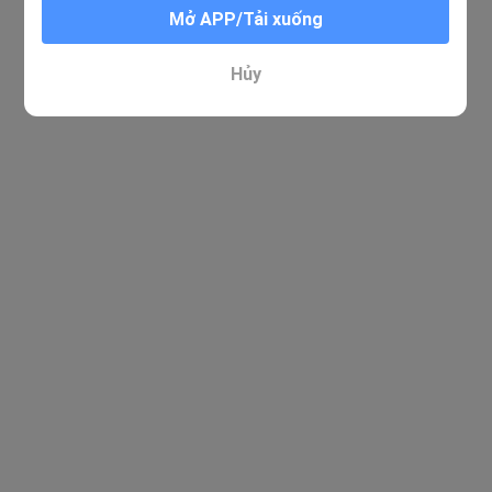
Mở APP/Tải xuống
Hủy