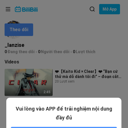
Lựa chọn ngôn ngữ
Mở App
English
Theo dõi
Ngôn ngữ: Tiếng Việt
ภาษาไทย
_lanzise
Đăng
0
Đang theo dõi
0
Người theo dõi
0
Lượt thích
Tiếng Việt
nhập
Videos
Bahasa Indonesia
❤️【Kaito Kid × Clear】❤️ “Bạn cứ
thử mà dỗ dành tôi đi” – đoạn cắt
Bahasa Melayu
nhịp cực cháy
20 Lượt xem
2:45
Vui lòng vào APP để trải nghiệm nội dung
đầy đủ