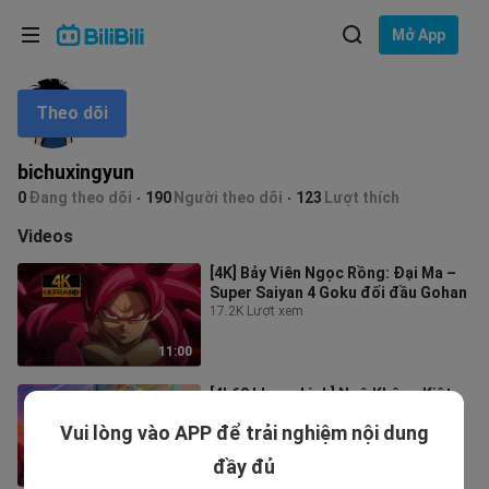
Lựa chọn ngôn ngữ
Mở App
English
Theo dõi
Ngôn ngữ: Tiếng Việt
ภาษาไทย
bichuxingyun
Đăng
0
Đang theo dõi
190
Người theo dõi
123
Lượt thích
Tiếng Việt
nhập
Videos
Bahasa Indonesia
[4K] Bảy Viên Ngọc Rồng: Đại Ma –
Super Saiyan 4 Goku đối đầu Gohan
Bahasa Melayu
17.2K Lượt xem
11:00
[4k60 khung hình] Ngộ Không Kiệt
VS Broly
Vui lòng vào APP để trải nghiệm nội dung
669 Lượt xem
đầy đủ
14:08