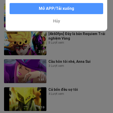
[4k60fps] Người cha nghiêm khắc
Mở APP/Tải xuống
nhất của Kira Yoshikage
12 Lượt xem
Hủy
2:16
[4k60fps] Đây là bản Requiem Trải
nghiệm Vàng
8 Lượt xem
2:14
Cầu hôn tôi nhé, Anna Sui
3 Lượt xem
1:41
Cả bốn đều sợ tôi
4 Lượt xem
2:19