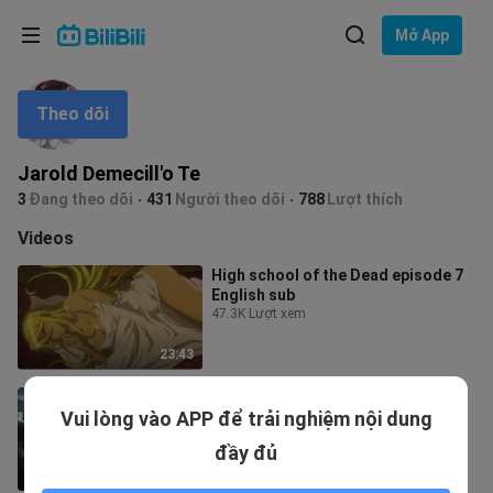
Lựa chọn ngôn ngữ
Mở App
English
Theo dõi
Ngôn ngữ: Tiếng Việt
ภาษาไทย
Jarold Demecill'o Te
Đăng
3
Đang theo dõi
431
Người theo dõi
788
Lượt thích
Tiếng Việt
nhập
Videos
Bahasa Indonesia
High school of the Dead episode 7
English sub
Bahasa Melayu
47.3K Lượt xem
23:43
High school of the Dead episode 4
Vui lòng vào APP để trải nghiệm nội dung
English sub
16.6K Lượt xem
đầy đủ
23:42