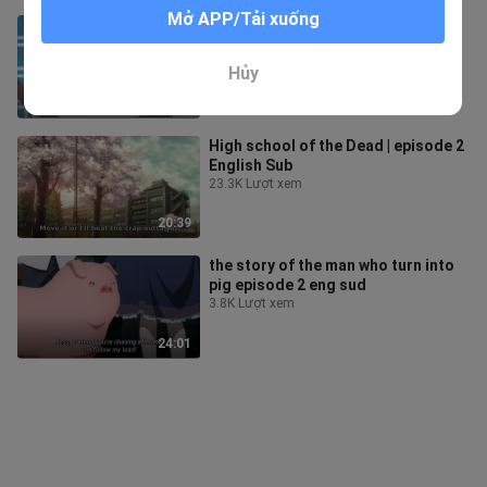
Mở APP/Tải xuống
High school of the Dead episode 3
English sub
17.2K Lượt xem
Hủy
20:33
High school of the Dead | episode 2
English Sub
23.3K Lượt xem
20:39
the story of the man who turn into
pig episode 2 eng sud
3.8K Lượt xem
24:01