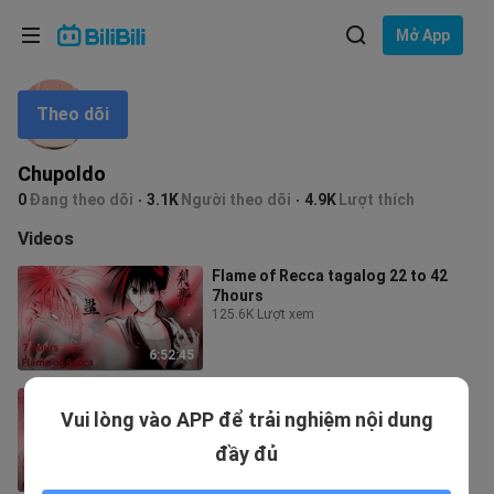
Lựa chọn ngôn ngữ
Mở App
English
Theo dõi
Ngôn ngữ: Tiếng Việt
ภาษาไทย
Chupoldo
Đăng
0
Đang theo dõi
3.1K
Người theo dõi
4.9K
Lượt thích
Tiếng Việt
nhập
Videos
Bahasa Indonesia
Flame of Recca tagalog 22 to 42
7hours
Bahasa Melayu
125.6K Lượt xem
6:52:45
Flame of Recca tagalog 7hours 1-
Vui lòng vào APP để trải nghiệm nội dung
21
214.5K Lượt xem
đầy đủ
6:53:50