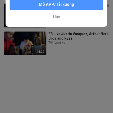
Mở APP/Tải xuống
Yamato Nadeshiko Tagalog Dubbed
full anime
113.6K Lượt xem
Hủy
8:28:06
FB Live Justin Vasquez, Arthur Neri,
Jroa and Ryzzi
701 Lượt xem
1:44:39