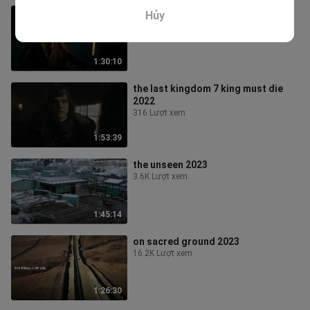
shadow master 2022 hd
Hủy
413 Lượt xem
1:30:10
the last kingdom 7 king must die
2022
316 Lượt xem
1:53:39
the unseen 2023
3.6K Lượt xem
1:45:14
on sacred ground 2023
16.2K Lượt xem
1:26:30