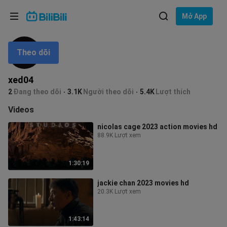
Lựa chọn ngôn ngữ
Mở App
English
Theo dõi
Ngôn ngữ: Tiếng Việt
ภาษาไทย
xed04
Đăng
2
Đang theo dõi
3.1K
Người theo dõi
5.4K
Lượt thích
Tiếng Việt
nhập
Videos
Bahasa Indonesia
nicolas cage 2023 action movies hd
88.9K Lượt xem
Bahasa Melayu
1:30:19
jackie chan 2023 movies hd
20.3K Lượt xem
1:43:14