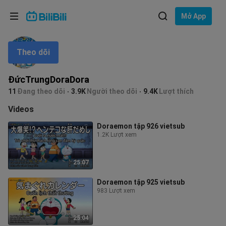
Lựa chọn ngôn ngữ
Mở App
English
Theo dõi
Ngôn ngữ: Tiếng Việt
ภาษาไทย
ĐứcTrungDoraDora
Đăng
11
Đang theo dõi
3.9K
Người theo dõi
9.4K
Lượt thích
Tiếng Việt
nhập
Videos
Bahasa Indonesia
Doraemon tập 926 vietsub
1.2K Lượt xem
Bahasa Melayu
25:07
Doraemon tập 925 vietsub
983 Lượt xem
25:04