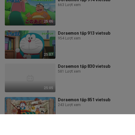
663 Lượt xem
25:06
Doraemon tập 913 vietsub
954 Lượt xem
25:07
Doraemon tập 830 vietsub
581 Lượt xem
25:05
Doraemon tập 851 vietsub
243 Lượt xem
26:19
Doraemon tập 912 vietsub