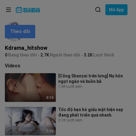
Lựa chọn ngôn ngữ
Mở App
English
Theo dõi
Ngôn ngữ: Tiếng Việt
ภาษาไทย
Kdrama_hitshow
Đăng
0
Đang theo dõi
2.7K
Người theo dõi
3.2K
Lượt thích
Tiếng Việt
nhập
Videos
Bahasa Indonesia
[Cõng Shanzai trên lưng] Nụ hôn
ngọt ngào và buồn bã
Bahasa Melayu
1.0K Lượt xem
0:15
Tốc độ hẹn hò giấu mặt hiện nay
đang phát triển quá nhanh.
2.1K Lượt xem
1:19