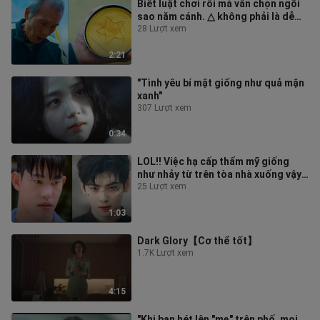
Biết luật chơi rồi mà vẫn chọn ngôi
sao năm cánh. △ không phải là dễ
nhất sao?
28 Lượt xem
2:21
"Tình yêu bí mật giống như quả mận
xanh"
307 Lượt xem
0:34
LOL!! Việc hạ cấp thẩm mỹ giống
như nhảy từ trên tòa nhà xuống vậy!
Tôi thực sự lo lắng về trạng thá
25 Lượt xem
1:03
Dark Glory【Cơ thể tốt】
1.7K Lượt xem
4:15
"Khi bạn hét lên "mẹ" trên phố, mọi