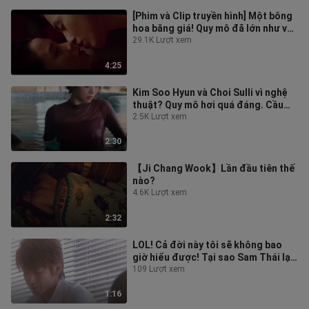
[Phim và Clip truyền hình] Một bông
hoa băng giá! Quy mô đã lớn như vậy
mười năm trước! Hãy tặng bạn
29.1K Lượt xem
4:25
Kim Soo Hyun và Choi Sulli vì nghệ
thuật? Quy mô hơi quá đáng. Cầu
mong người đã khuất được yên nghỉ
2.5K Lượt xem
2:30
【Ji Chang Wook】Lần đầu tiên thế
nào?
4.6K Lượt xem
2:32
LOL! Cả đời này tôi sẽ không bao
giờ hiểu được! Tại sao Sam Thái lại
chọn Đạo Minh Tự...
109 Lượt xem
1:16