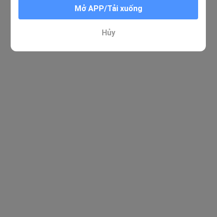
Mở APP/Tải xuống
Hủy