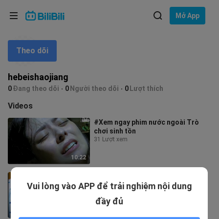
Lựa chọn ngôn ngữ
Mở App
English
Theo dõi
Ngôn ngữ: Tiếng Việt
ภาษาไทย
hebeishaojiang
Đăng
0
Đang theo dõi
0
Người theo dõi
0
Lượt thích
Tiếng Việt
nhập
Videos
Bahasa Indonesia
#Xem ngay phim nước ngoài Trò
chơi sinh tồn
Bahasa Melayu
31 Lượt xem
10:22
#Vì một đoạn mà xem hết cả bộ
Vui lòng vào APP để trải nghiệm nội dung
phim #Mười nghìn người theo dõi
dùng Kuaishou Video
99 Lượt xem
đầy đủ
7:03