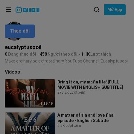
Lựa chọn ngôn ngữ
Mở App
English
Theo dõi
Ngôn ngữ: Tiếng Việt
ภาษาไทย
eucalyptusooil
Đăng
0
Đang theo dõi
458
Người theo dõi
1.1K
Lượt thích
Tiếng Việt
nhập
Make ordinary be extraordinary YouTube Channel: Eucalyptusooil
Bahasa Indonesia
Videos
Bring it on, my mafia life! [FULL
Bahasa Melayu
MOVIE WITH ENGLISH SUBTITLE]
273.2K Lượt xem
1:19:49
A matter of sin and love final
episode - English Subtitle
9.5K Lượt xem