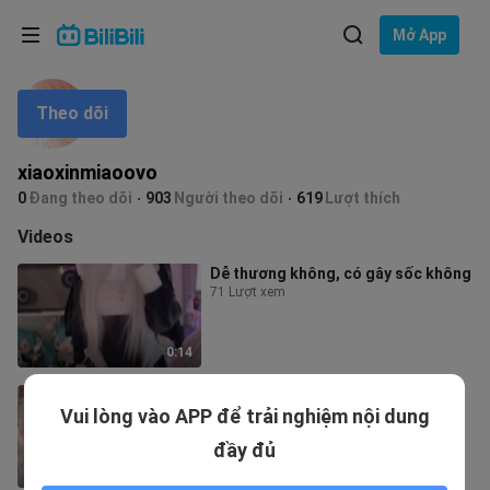
Lựa chọn ngôn ngữ
Mở App
English
Theo dõi
Ngôn ngữ: Tiếng Việt
ภาษาไทย
xiaoxinmiaoovo
Đăng
0
Đang theo dõi
903
Người theo dõi
619
Lượt thích
Tiếng Việt
nhập
Videos
Bahasa Indonesia
Dễ thương không, có gây sốc không
71 Lượt xem
Bahasa Melayu
0:14
Thực hiện một nhiệm vụ QAQ
Vui lòng vào APP để trải nghiệm nội dung
217 Lượt xem
đầy đủ
0:12