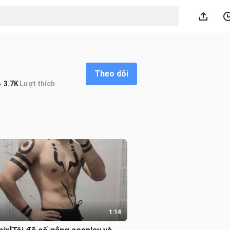
Theo dõi
3.7K
Lượt thích
1:14