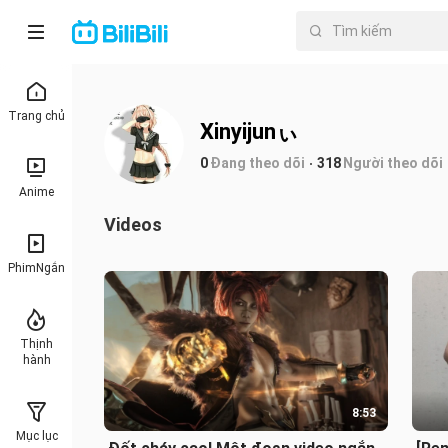
Trang chủ
Xinyijunぃ
0
Đang theo dõi
318
Người theo dõi
Anime
Videos
PhimNgắn
Thịnh
hành
8:53
Mục lục