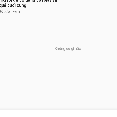
ix]Tôi đã cố gắng cosplay và
quả cuối cùng
0K Lượt xem
Không có gì nữa