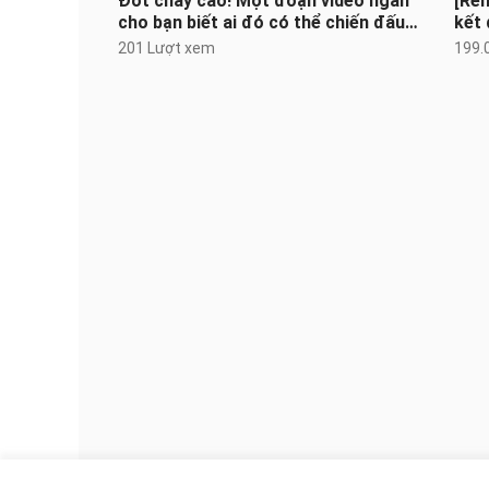
Đốt cháy cao! Một đoạn video ngắn
[Rem
cho bạn biết ai đó có thể chiến đấu
kết 
vì vũ trụ đến mức nào
201 Lượt xem
199.