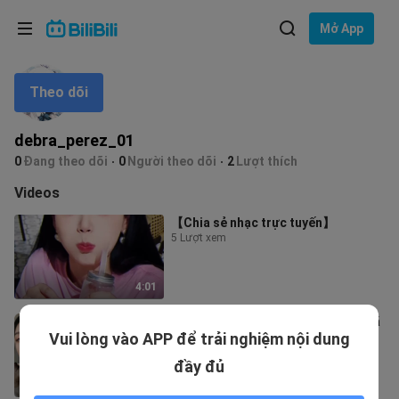
Lựa chọn ngôn ngữ
Mở App
English
Theo dõi
Ngôn ngữ: Tiếng Việt
ภาษาไทย
debra_perez_01
Đăng
0
Đang theo dõi
0
Người theo dõi
2
Lượt thích
Tiếng Việt
nhập
Videos
Bahasa Indonesia
【Chia sẻ nhạc trực tuyến】
5 Lượt xem
Bahasa Melayu
4:01
Những bức ảnh đẹp của 【周也】 đã
Vui lòng vào APP để trải nghiệm nội dung
được chia sẻ! Đòn đánh chí mạng
của sắc đẹp!
26 Lượt xem
đầy đủ
5:20