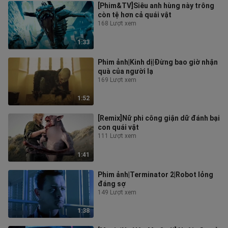
[Phim&TV]Siêu anh hùng này trông
còn tệ hơn cả quái vật
168 Lượt xem
1:33
Phim ảnh|Kinh dị|Đừng bao giờ nhận
quà của người lạ
169 Lượt xem
1:52
[Remix]Nữ phi công giận dữ đánh bại
con quái vật
111 Lượt xem
1:41
Phim ảnh|Terminator 2|Robot lỏng
đáng sợ
149 Lượt xem
1:38