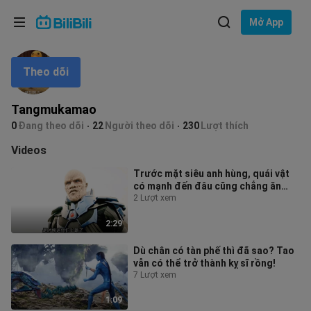
Lựa chọn ngôn ngữ
Mở App
English
Theo dõi
Ngôn ngữ: Tiếng Việt
ภาษาไทย
Tangmukamao
Đăng
0
Đang theo dõi
22
Người theo dõi
230
Lượt thích
Tiếng Việt
nhập
Videos
Bahasa Indonesia
Trước mặt siêu anh hùng, quái vật
có mạnh đến đâu cũng chẳng ăn
Bahasa Melayu
thua!
2 Lượt xem
2:29
Dù chân có tàn phế thì đã sao? Tao
vẫn có thể trở thành kỵ sĩ rồng!
7 Lượt xem
1:09