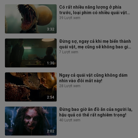
Có rất nhiều năng lượng ở phía
trước, loại phim có nhiều quái vật
thế này thực sự rất thú vị!
39 Lượt xem
3:32
Đừng sợ, ngay cả khi mẹ biến thành
quái vật, mẹ cũng sẽ không bao giờ
làm hại con!
7 Lượt xem
1:30
Ngay cả quái vật cũng không dám
nhìn vào đôi mắt này!
28 Lượt xem
2:54
Đừng bao giờ ăn đồ ăn của người lạ,
hậu quả có thể rất nghiêm trọng!
40 Lượt xem
2:02