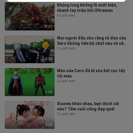
Khủng long khổng lồ xuất hiện,
nhanh tay triệu hồi Ultraman
6 Lượt xem
0:21
Mọi người đều cho rằng vũ đạo của
Sero không tiến bộ chút nào và sẽ
không có ai xem nữa.
1 Lượt xem
0:52
Màu của Cero đã bị xóa bởi cục tẩy
tối màu
2 Lượt xem
1:52
Xiaowu khác nhau, bạn thích cái
nào? Tấm cuối cũng đẹp quá!
2 Lượt xem
0:32