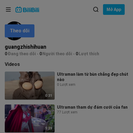
Lựa chọn ngôn ngữ
Mở App
English
Theo dõi
Ngôn ngữ: Tiếng Việt
ภาษาไทย
guangzhishihuan
Đăng
0
Đang theo dõi
0
Người theo dõi
0
Lượt thích
Tiếng Việt
nhập
Videos
Bahasa Indonesia
Ultraman làm từ bùn chẳng đẹp chút
nào
Bahasa Melayu
0 Lượt xem
0:31
Ultraman tham dự đám cưới của fan
77 Lượt xem
5:28