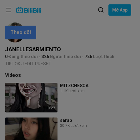
Lựa chọn ngôn ngữ
Mở App
English
Theo dõi
Ngôn ngữ: Tiếng Việt
ภาษาไทย
JANELLESARMIENTO
Đăng
0
Đang theo dõi
326
Người theo dõi
726
Lượt thích
Tiếng Việt
nhập
TIKTOK J EDIT PRESET
Bahasa Indonesia
Videos
MITZCHESCA
Bahasa Melayu
1.1K Lượt xem
0:27
sarap
30.7K Lượt xem