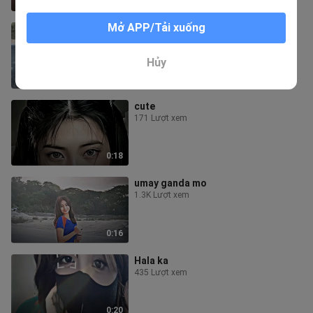
0:16
Mở APP/Tải xuống
Bata Yan guys
17.1K Lượt xem
Hủy
0:21
cute
171 Lượt xem
0:18
umay ganda mo
1.3K Lượt xem
0:16
Hala ka
435 Lượt xem
0:20