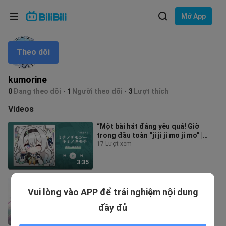
Lựa chọn ngôn ngữ
Mở App
English
Theo dõi
Ngôn ngữ: Tiếng Việt
ภาษาไทย
kumorine
Đăng
0
Đang theo dõi
1
Người theo dõi
3
Lượt thích
Tiếng Việt
nhập
Videos
Bahasa Indonesia
“Một bài hát đáng yêu quá! Giờ
trong đầu toàn “ji ji ji mo ji mo” |
Bahasa Melayu
“Michi no Chi Moshī Kimi no Kimo
17 Lượt xem
3:35
"Tôi đã tái sinh vô số lần chỉ để
Vui lòng vào APP để trải nghiệm nội dung
được nhìn thấy nụ cười của bạn"
"STYX HELIX" |
5 Lượt xem
đầy đủ
4:51