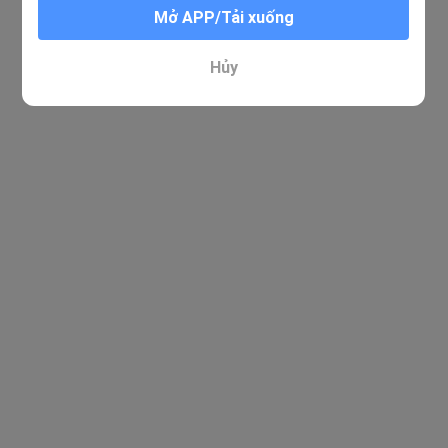
Mở APP/Tải xuống
Hủy