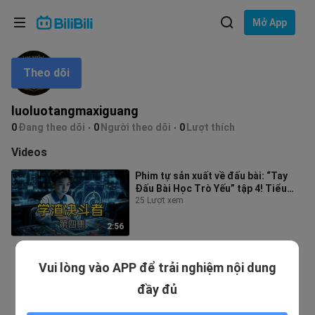
Lựa chọn ngôn ngữ
Mở App
English
Theo dõi
Ngôn ngữ: Tiếng Việt
ภาษาไทย
luoluotangmaxiguang
Đăng
0
Đang theo dõi
0
Người theo dõi
0
Lượt thích
Tiếng Việt
nhập
Videos
Bahasa Indonesia
Phim tự sản xuất về đấu bài: “Tay
Đấu Bài Học Trò Yếu” tập 4! Tiểu
Bahasa Melayu
Quang lật kèo ngoạn mục với bộ bà
25 Lượt xem
2:56
Vui lòng vào APP để trải nghiệm nội dung
đầy đủ