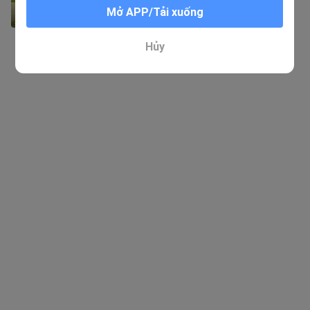
Mở APP/Tải xuống
4:25
Hủy