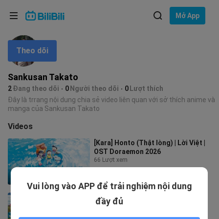
Lựa chọn ngôn ngữ
Mở App
English
Theo dõi
Ngôn ngữ: Tiếng Việt
ภาษาไทย
Sankusan Takato
Đăng
2
Đang theo dõi
0
Người theo dõi
0
Lượt thích
Tiếng Việt
nhập
Đây là trrang nội dung chia sẻ video liên quan với sở thích anime và
manga của Sankusan Takato
Bahasa Indonesia
Videos
Bahasa Melayu
[Kara] Honto (Thật lòng) | Lời Việt |
OST Doraemon 2026
66 Lượt xem
3:43
Vui lòng vào APP để trải nghiệm nội dung
[Kara] Sketch (Vẽ về giấc mơ) | Lời
đầy đủ
Việt | OST Doraemon 2025
54 Lượt xem