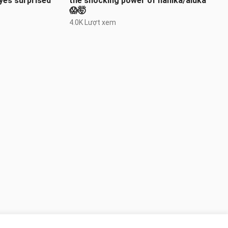
yes surprised
the shocking power of nanika/aluka
😱🤯
4.0K Lượt xem