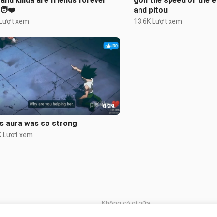
and killua are friends forever
gon the speed of the e
‍🧑❤️
and pitou
 Lượt xem
13.6K Lượt xem
0:39
s aura was so strong
K Lượt xem
Không có gì nữa