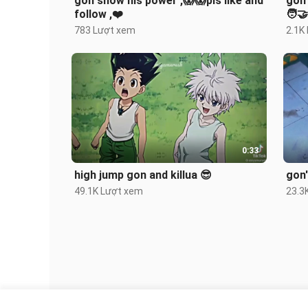
gon show his power ,😱😱pls like and
gon 
follow ,❤️
🧑‍🤝
783 Lượt xem
2.1K
0:33
high jump gon and killua 😎
gon'
49.1K Lượt xem
23.3