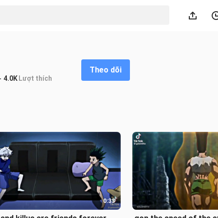
Theo dõi
4.0K
Lượt thích
0:33