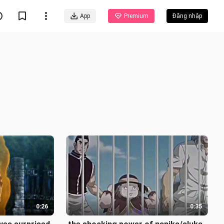
App
Premium
Đăng nhập
0:26
0:35