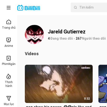
Trang chủ
Jareld Gutierrez
4
Đang theo dõi
267
Người theo dõi
Anime
Videos
PhimNgắn
Thịnh
hành
0:32
Mục lục