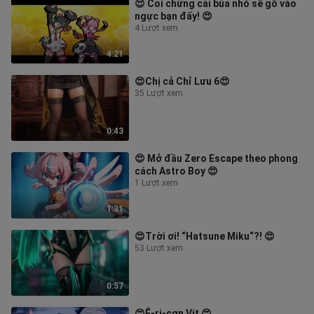
😍 Coi chừng cái búa nhỏ sẽ gõ vào
ngực bạn đấy! 😍
4 Lượt xem
4:21
😍Chị cả Chỉ Lưu 6😍
35 Lượt xem
0:43
😍 Mở đầu Zero Escape theo phong
cách Astro Boy 😍
1 Lượt xem
1:31
😍Trời ơi! “Hatsune Miku“?! 😍
53 Lượt xem
0:57
😍Ê-ri-cơn Vịt 😍