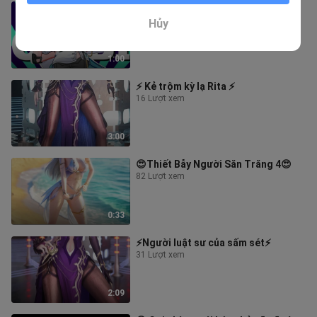
🎉Tận mắt chứng kiến! Bạc Hà đời
thứ 31!🎉🎃🧟
Hủy
1 Lượt xem
1:00
⚡ Kẻ trộm kỳ lạ Rita ⚡
16 Lượt xem
3:00
😍Thiết Bẫy Người Săn Trăng 4😍
82 Lượt xem
0:33
⚡Người luật sư của sấm sét⚡
31 Lượt xem
2:09