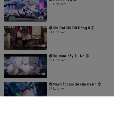
19 Lượt xem
1:01
😍Chị Đại Chị Đỡ Dòng 8 😍
51 Lượt xem
0:50
😍Dụ-cạm-bẫy-Hi-Nhi😍
12 Lượt xem
0:30
😍Máy bắt cám dỗ của Hy Nhi😍
37 Lượt xem
3:34
😍Săn Nguyệt Nhân Bẫy Dụ 3😍