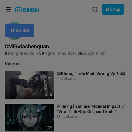
Lựa chọn ngôn ngữ
Mở App
English
Theo dõi
Ngôn ngữ: Tiếng Việt
ภาษาไทย
CME6dashenquan
Đăng
0
Đang theo dõi
59
Người theo dõi
386
Lượt thích
Tiếng Việt
nhập
Videos
Bahasa Indonesia
😍Khổng Tước Minh Vương Vy Ta😍
4 Lượt xem
Bahasa Melayu
3:10
Phim ngắn anime “Honkai Impact 3”:
“Vita: Tinh Độc Giả, xuất kích!”
11 Lượt xem
1:24