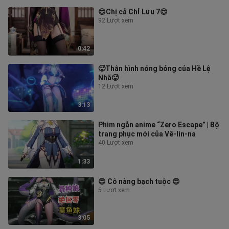
😍Chị cả Chỉ Lưu 7😍
92 Lượt xem
0:42
🥵Thân hình nóng bỏng của Hề Lệ
Nhã🥵
12 Lượt xem
3:13
Phim ngắn anime “Zero Escape” | Bộ
trang phục mới của Vê-lin-na
40 Lượt xem
1:33
😍 Cô nàng bạch tuộc 😍
5 Lượt xem
3:05