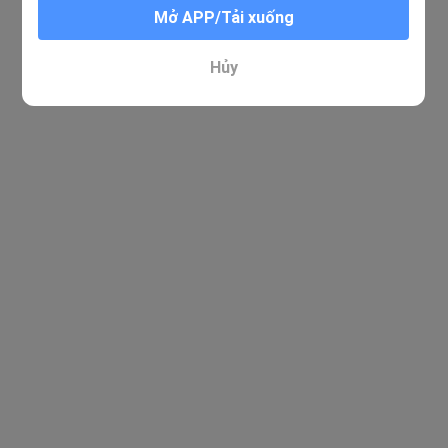
Mở APP/Tải xuống
Hủy