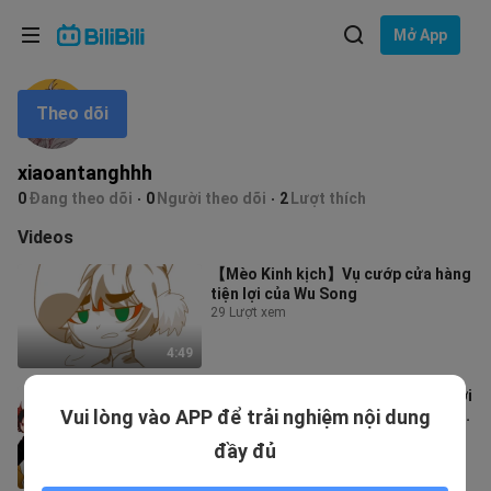
Lựa chọn ngôn ngữ
Mở App
English
Theo dõi
Ngôn ngữ: Tiếng Việt
ภาษาไทย
xiaoantanghhh
Đăng
0
Đang theo dõi
0
Người theo dõi
2
Lượt thích
Tiếng Việt
nhập
Videos
Bahasa Indonesia
【Mèo Kinh kịch】Vụ cướp cửa hàng
tiện lợi của Wu Song
Bahasa Melayu
29 Lượt xem
4:49
[Kinh kịch mèo/Meo hàng ngày] Thời
Vui lòng vào APP để trải nghiệm nội dung
gian dọn dẹp (chưa hoàn thành [lại
chưa hoàn thành ntm)]
36 Lượt xem
đầy đủ
1:42