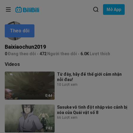
Lựa chọn ngôn ngữ
Mở App
English
Theo dõi
Ngôn ngữ: Tiếng Việt
ภาษาไทย
Baixiaochun2019
Đăng
0
Đang theo dõi
472
Người theo dõi
6.0K
Lượt thích
Tiếng Việt
nhập
Videos
Bahasa Indonesia
Từ đây, hãy để thế giới cảm nhận
nỗi đau!
Bahasa Melayu
10 Lượt xem
0:44
Sasuke vô tình đột nhập vào cảnh bị
xóa của Quái vật số 8
66 Lượt xem
3:42