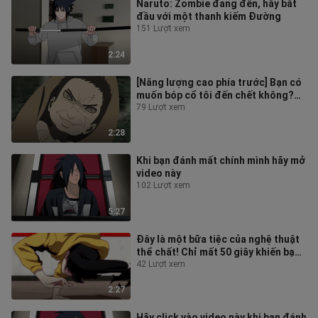
Naruto: Zombie đang đến, hãy bắt
đầu với một thanh kiếm Đường
151 Lượt xem
2:24
[Năng lượng cao phía trước] Bạn có
muốn bóp cổ tôi đến chết không?
Này này
79 Lượt xem
2:28
Khi bạn đánh mất chính mình hãy mở
video này
102 Lượt xem
5:27
Đây là một bữa tiệc của nghệ thuật
thể chất! Chỉ mất 50 giây khiến bạn
đạt cực khoái
42 Lượt xem
2:27
Hãy click vào video này khi bạn đánh