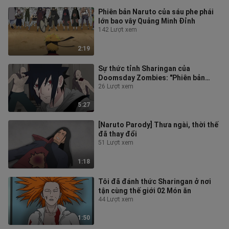
Phiên bản Naruto của sáu phe phái
lớn bao vây Quảng Minh Đỉnh
142 Lượt xem
2:19
Sự thức tỉnh Sharingan của
Doomsday Zombies: "Phiên bản
chọn lọc"
26 Lượt xem
5:27
[Naruto Parody] Thưa ngài, thời thế
đã thay đổi
51 Lượt xem
1:18
Tôi đã đánh thức Sharingan ở nơi
tận cùng thế giới 02 Món ăn
44 Lượt xem
1:50