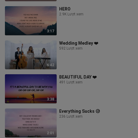
HERO
2.9K Lượt xem
3:17
Wedding Medley ❤️
592 Lượt xem
6:42
BEAUTIFUL DAY ❤️
491 Lượt xem
3:38
Everything Sucks 😥
236 Lượt xem
2:01