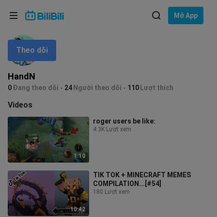
Lựa chọn ngôn ngữ
Mở App
English
Theo dõi
Ngôn ngữ: Tiếng Việt
ภาษาไทย
HandN
Đăng
0
Đang theo dõi
24
Người theo dõi
110
Lượt thích
Tiếng Việt
nhập
Videos
Bahasa Indonesia
roger users be like:
4.3K Lượt xem
Bahasa Melayu
1:10
TIK TOK + MINECRAFT MEMES
COMPILATION...[#54]
180 Lượt xem
10:42